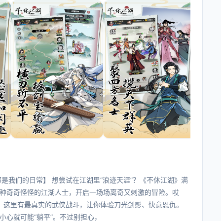
是我们的日常】 想尝试在江湖里“浪迹天涯”？《不休江湖》满
种奇奇怪怪的江湖人士，开启一场场离奇又刺激的冒险。哎
】 这里有最真实的武侠战斗，让你体验刀光剑影、快意恩仇。
小心就可能“躺平”。不过别担心，