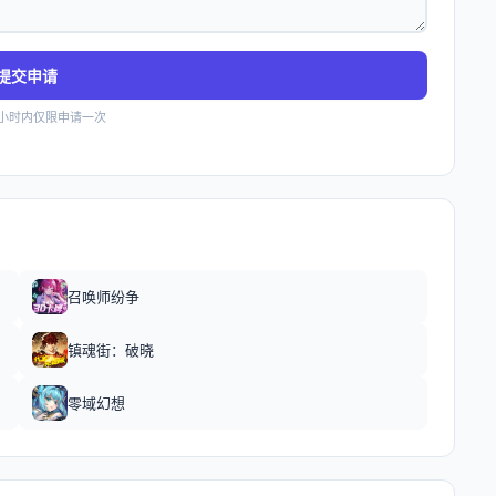
提交申请
4小时内仅限申请一次
召唤师纷争
镇魂街：破晓
零域幻想