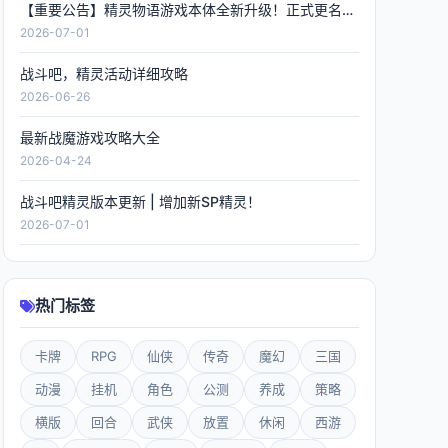
【重要公告】精灵物语游戏本体全新升级！正式更名《精灵联萌》，数据全程保留！
2026-07-01
战斗吧，精灵活动详细攻略
2026-06-26
最新战魔游戏攻略大全
2026-04-24
战斗吧精灵版本更新 | 增加新SP精灵！
2026-07-01
热门标签
卡牌
RPG
仙侠
传奇
魔幻
三国
动漫
挂机
角色
公测
养成
策略
横版
回合
武侠
放置
休闲
西游