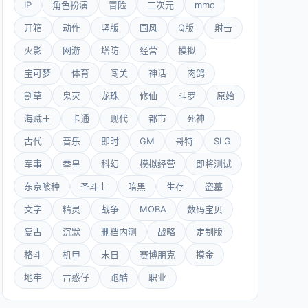
IP
角色扮演
冒险
二次元
mmo
开箱
动作
竖版
国风
Q版
射击
火影
网游
塔防
经营
模拟
宝可梦
体育
闯关
神话
肉鸽
割草
鬼灭
龙珠
修仙
斗罗
原始
海贼王
卡通
现代
都市
死神
古代
音乐
即时
GM
哥特
SLG
军事
拳皇
科幻
模拟经营
即将测试
东京喰种
圣斗士
暗黑
生存
盗墓
文字
精灵
战争
MOBA
数码宝贝
复古
沉默
删档内测
战略
定制版
格斗
机甲
末日
赛博朋克
摸金
地牢
古惑仔
跑酷
职业