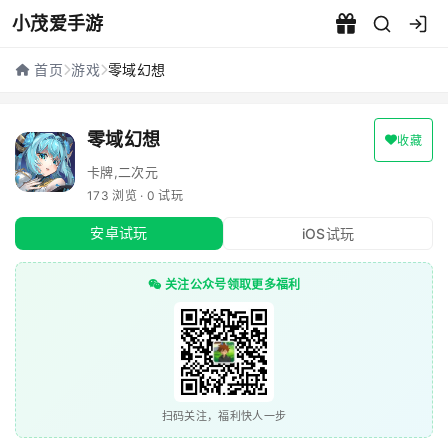
小茂爱手游
零域幻想 - 小茂爱手游
首页
游戏
零域幻想
零域幻想
收藏
卡牌,二次元
173 浏览 · 0 试玩
安卓试玩
iOS试玩
关注公众号领取更多福利
扫码关注，福利快人一步