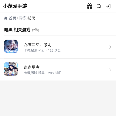
小茂爱手游
暗黑相关游戏 - 小茂爱手游
首页
标签
暗黑
暗黑 相关游戏
(2款)
吞噬星空：黎明
卡牌,暗黑,科幻, · 126 浏览
点点勇者
卡牌,冒险,暗黑, · 298 浏览