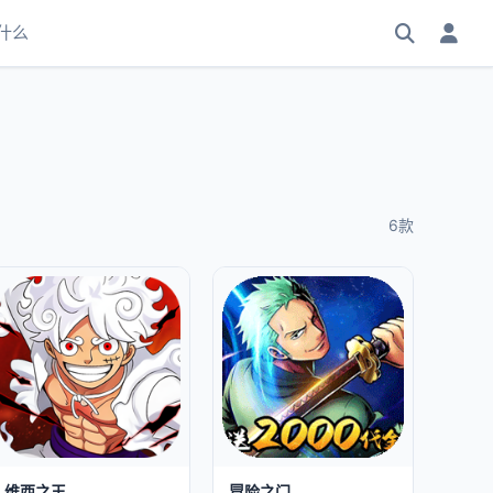
什么
6款
维西之王
冒险之门