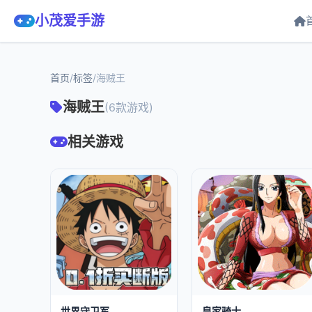
小茂爱手游
首页
/
标签
/
海贼王
海贼王
(6款游戏)
相关游戏
世界守卫军
皇家骑士