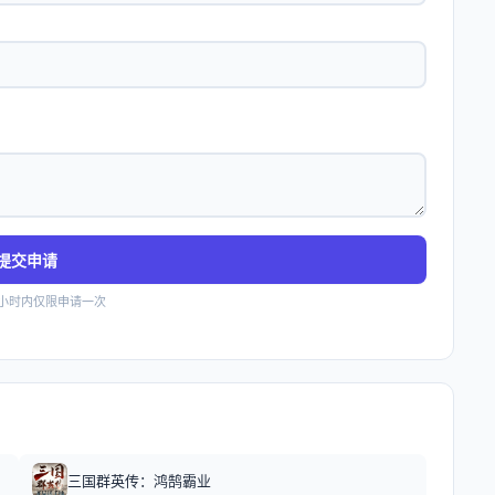
提交申请
4小时内仅限申请一次
三国群英传：鸿鹄霸业