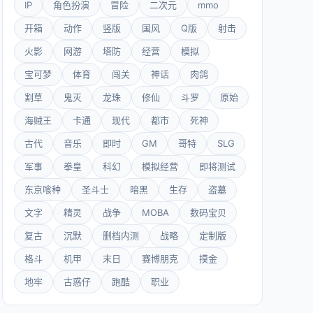
IP
角色扮演
冒险
二次元
mmo
开箱
动作
竖版
国风
Q版
射击
火影
网游
塔防
经营
模拟
宝可梦
体育
闯关
神话
肉鸽
割草
鬼灭
龙珠
修仙
斗罗
原始
海贼王
卡通
现代
都市
死神
古代
音乐
即时
GM
哥特
SLG
军事
拳皇
科幻
模拟经营
即将测试
东京喰种
圣斗士
暗黑
生存
盗墓
文字
精灵
战争
MOBA
数码宝贝
复古
沉默
删档内测
战略
定制版
格斗
机甲
末日
赛博朋克
摸金
地牢
古惑仔
跑酷
职业