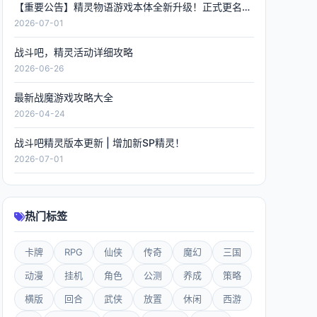
【重要公告】精灵物语游戏本体全新升级！正式更名《精灵联萌》，数据全程保留！
2026-07-01
战斗吧，精灵活动详细攻略
2026-06-26
最新战魔游戏攻略大全
2026-04-24
战斗吧精灵版本更新 | 增加新SP精灵！
2026-07-01
热门标签
卡牌
RPG
仙侠
传奇
魔幻
三国
动漫
挂机
角色
公测
养成
策略
横版
回合
武侠
放置
休闲
西游