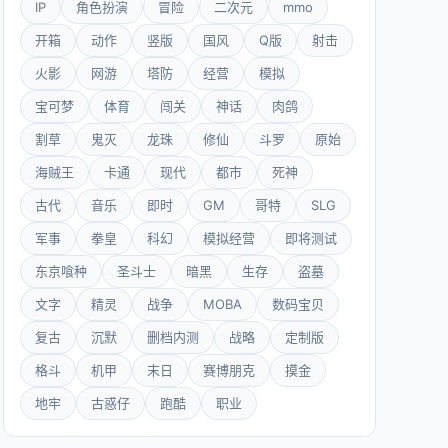
IP
角色扮演
冒险
二次元
mmo
开箱
动作
竖版
国风
Q版
射击
火影
网游
塔防
经营
模拟
宝可梦
体育
闯关
神话
肉鸽
割草
鬼灭
龙珠
修仙
斗罗
原始
海贼王
卡通
现代
都市
死神
古代
音乐
即时
GM
哥特
SLG
军事
拳皇
科幻
模拟经营
即将测试
东京喰种
圣斗士
暗黑
生存
盗墓
文字
精灵
战争
MOBA
数码宝贝
复古
沉默
删档内测
战略
定制版
格斗
机甲
末日
赛博朋克
摸金
地牢
古惑仔
跑酷
职业