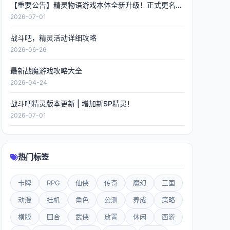
【重要公告】精灵物语游戏本体全新升级！正式更名《精灵联萌》，数据全程保留！
2026-07-01
战斗吧，精灵活动详细攻略
2026-06-26
最新战魔游戏攻略大全
2026-04-24
战斗吧精灵版本更新 | 增加新SP精灵！
2026-07-01
热门标签
卡牌
RPG
仙侠
传奇
魔幻
三国
动漫
挂机
角色
公测
养成
策略
横版
回合
武侠
放置
休闲
西游