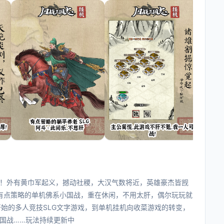
！外有黄巾军起义，撼动社稷，大汉气数将近，英雄豪杰皆觊
款有点策略的单机佛系小国战，重在休闲，不用太肝，偶尔玩玩就
开始的多人竞技SLG文字游戏，到单机挂机向收菜游戏的转变，
国战……玩法持续更新中