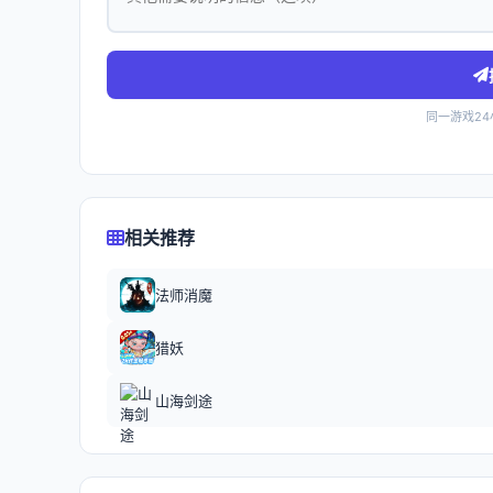
同一游戏2
相关推荐
法师消魔
猎妖
山海剑途