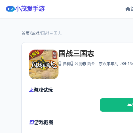
小茂爱手游
首页
/
游戏
/
国战三国志
国战三国志
挂机
公测
简介：东汉末年乱世
13
游戏试玩
游戏截图