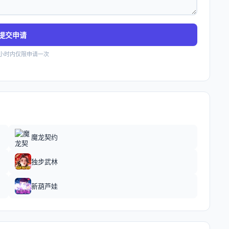
提交申请
4小时内仅限申请一次
魔龙契约
独步武林
新葫芦娃