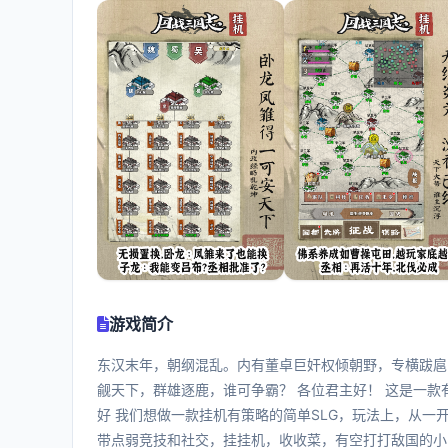
游戏简介
东汉末年，朝纲混乱。内有董卓巨奸权倾朝野，专横跋扈
觎天下，群雄逐鹿，谁可争霸？ 各位君主好！ 这是一
好 我们想做一款挂机有策略的简单SLG，玩法上，从一
带点弱竞技和社交，挂挂机，收收菜，有空打打敌国的小