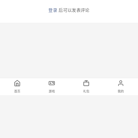
登录
后可以发表评论
首页
游戏
礼包
我的
首页
游戏
资讯
标签
礼包码
网站地图
关于我们
联系我们
隐私协议
抵制不良游戏 拒绝盗版游戏 注意自我保护 谨防受骗上当 适度游戏益脑 沉迷游戏伤
身
© 2026 小茂爱手游 All Rights Reserved.