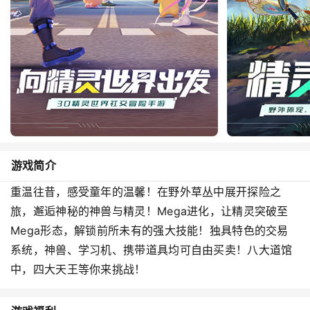
游戏简介
重温往昔，感受童年的温馨！在野外草丛中展开探险之
旅，邂逅神秘的神兽与精灵！Mega进化，让精灵突破至
Mega形态，解锁前所未有的强大技能！独具特色的交易
系统，神兽、学习机、携带道具均可自由买卖！八大道馆
中，四大天王等你来挑战！