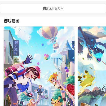
暂无开服时间
游戏截图