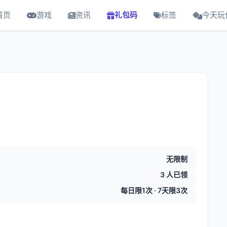
首页
游戏
资讯
礼包码
标签
今天玩
无限制
3 人已领
每日限1次 · 7天限3次