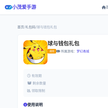
小茂爱手游
首页
/
礼包码
/
球与钱包礼包
球与钱包礼包
所属游戏：
梦幻甬城
通用
有效期
剩余数量
领取限制
使用说明