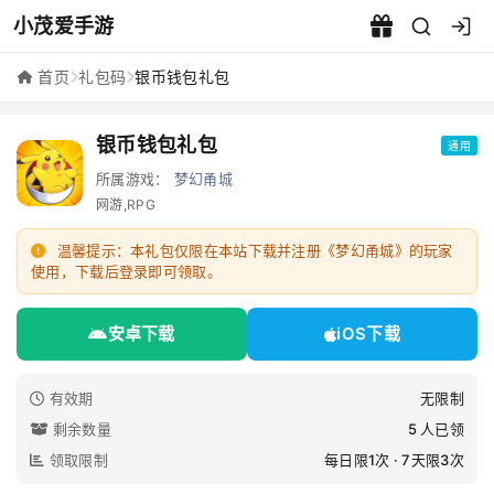
小茂爱手游
银币钱包礼包 - 小茂爱手游
首页
礼包码
银币钱包礼包
银币钱包礼包
通用
所属游戏：
梦幻甬城
网游,RPG
温馨提示：本礼包仅限在本站下载并注册《梦幻甬城》的玩家
使用，下载后登录即可领取。
安卓下载
iOS下载
有效期
无限制
剩余数量
5 人已领
领取限制
每日限1次 · 7天限3次