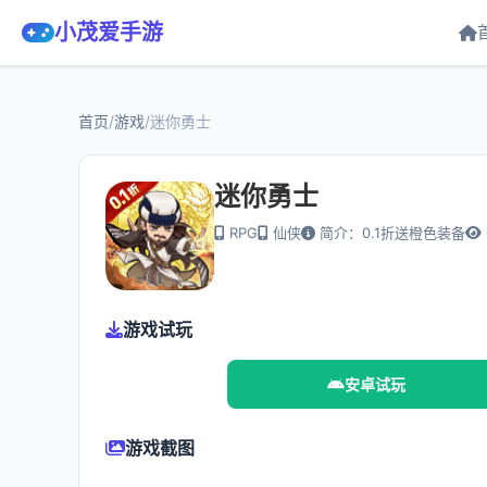
小茂爱手游
首页
/
游戏
/
迷你勇士
迷你勇士
RPG
仙侠
简介：0.1折送橙色装备
游戏试玩
安卓试玩
游戏截图