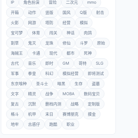
IP
角色扮演
冒险
二次元
mmo
开箱
动作
竖版
国风
Q版
射击
火影
网游
塔防
经营
模拟
宝可梦
体育
闯关
神话
肉鸽
割草
鬼灭
龙珠
修仙
斗罗
原始
海贼王
卡通
现代
都市
死神
古代
音乐
即时
GM
哥特
SLG
军事
拳皇
科幻
模拟经营
即将测试
东京喰种
圣斗士
暗黑
生存
盗墓
文字
精灵
战争
MOBA
数码宝贝
复古
沉默
删档内测
战略
定制版
格斗
机甲
末日
赛博朋克
摸金
地牢
古惑仔
跑酷
职业