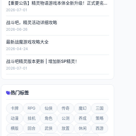
【重要公告】精灵物语游戏本体全新升级！正式更名《精灵联萌》，数据全程保留！
2026-07-01
战斗吧，精灵活动详细攻略
2026-06-26
最新战魔游戏攻略大全
2026-04-24
战斗吧精灵版本更新 | 增加新SP精灵！
2026-07-01
热门标签
卡牌
RPG
仙侠
传奇
魔幻
三国
动漫
挂机
角色
公测
养成
策略
横版
回合
武侠
放置
休闲
西游