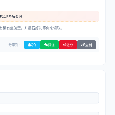
注公众号后咨询
还有稀有坐骑蛋，升星石好礼等你来领取。
分享到：
QQ
微信
微博
复制