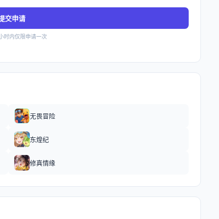
提交申请
4小时内仅限申请一次
无畏冒险
东煌纪
修真情缘