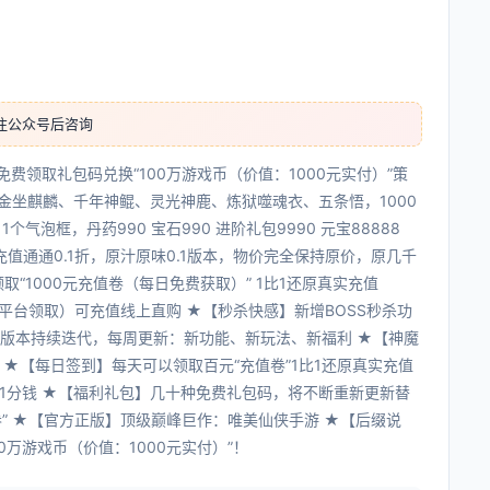
注公众号后咨询
免费领取礼包码兑换“100万游戏币（价值：1000元实付）”策
金坐麒麟、千年神鲲、灵光神鹿、炼狱噬魂衣、五条悟，1000
个气泡框，丹药990 宝石990 进阶礼包9990 元宝88888
有充值通通0.1折，原汁原味0.1版本，物价完全保持原价，原几千
“1000元充值卷（每日免费获取）” 1比1还原真实充值
平台领取）可充值线上直购 ★【秒杀快感】新增BOSS秒杀功
】版本持续迭代，每周更新：新功能、新玩法、新福利 ★【神魔
★【每日签到】每天可以领取百元“充值卷”1比1还原真实充值
花1分钱 ★【福利礼包】几十种免费礼包码，将不断重新更新替
卷” ★【官方正版】顶级巅峰巨作：唯美仙侠手游 ★【后缀说
0万游戏币（价值：1000元实付）”！