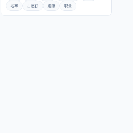
地牢
古惑仔
跑酷
职业