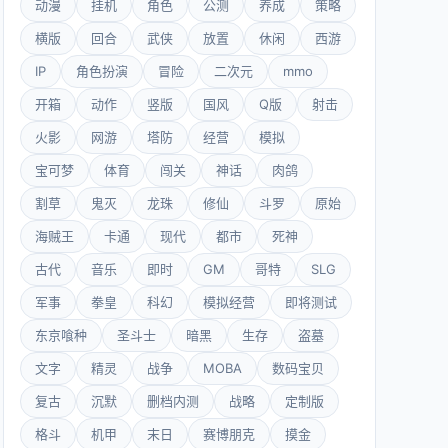
动漫
挂机
角色
公测
养成
策略
横版
回合
武侠
放置
休闲
西游
IP
角色扮演
冒险
二次元
mmo
开箱
动作
竖版
国风
Q版
射击
火影
网游
塔防
经营
模拟
宝可梦
体育
闯关
神话
肉鸽
割草
鬼灭
龙珠
修仙
斗罗
原始
海贼王
卡通
现代
都市
死神
古代
音乐
即时
GM
哥特
SLG
军事
拳皇
科幻
模拟经营
即将测试
东京喰种
圣斗士
暗黑
生存
盗墓
文字
精灵
战争
MOBA
数码宝贝
复古
沉默
删档内测
战略
定制版
格斗
机甲
末日
赛博朋克
摸金