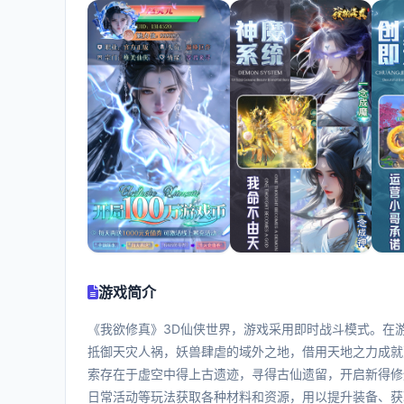
游戏简介
《我欲修真》3D仙侠世界，游戏采用即时战斗模式。在
抵御天灾人祸，妖兽肆虐的域外之地，借用天地之力成就
索存在于虚空中得上古遗迹，寻得古仙遗留，开启新得修
日常活动等玩法获取各种材料和资源，用以提升装备、获