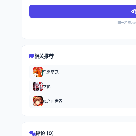
同一游戏2
相关推荐
乐趣萌宠
玄影
风之国世界
评论 (0)