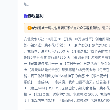
场。
游戏福利
部分游戏专属礼包需要联系站点公众号客服领取，请关
充值比例1元：10灵玉 ★【开局100万游戏币】创角即可
划小弟承诺：绝不花1分钱！ ★【创角即送】霸气外观：
元充值卷、进阶礼包*2000 ★【开服送礼】12个头像框 11
6480灵玉卡 扩展行囊*250 ★【策划承诺】游戏内所
元神藏套装仅需几十元 ★【每日千元】日常活跃可免费领取
★【每天648元代金券】每天再送648元代金券（每天在
能，真正体验刚出刀BOSS就挂了的爽感 ★【版本更新
系统】一念成神，一念成魔，我命由我不由天，任君选择 
★【魔王boss】刷BOSS无限白嫖高级幻化套装、绝不
换 ★【七日登录】送多种外观，免费领取“2000元充值
明】游戏内充值0.1折，创角即可免费领取礼包码兑换“10