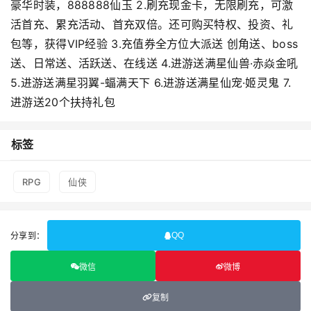
豪华时装，888888仙玉 2.刷充现金卡，无限刷充，可激
活首充、累充活动、首充双倍。还可购买特权、投资、礼
包等，获得VIP经验 3.充值券全方位大派送 创角送、boss
送、日常送、活跃送、在线送 4.进游送满星仙兽·赤焱金吼
5.进游送满星羽翼-蝠满天下 6.进游送满星仙宠·姬灵鬼 7.
进游送20个扶持礼包
标签
RPG
仙侠
分享到：
QQ
微信
微博
复制