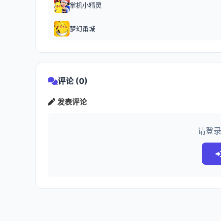
掌机小精灵
梦幻甬城
评论 (0)
发表评论
请登