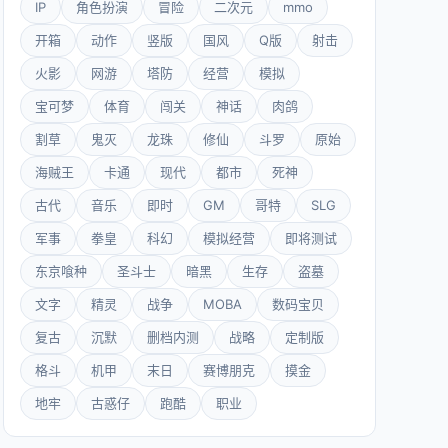
IP
角色扮演
冒险
二次元
mmo
开箱
动作
竖版
国风
Q版
射击
火影
网游
塔防
经营
模拟
宝可梦
体育
闯关
神话
肉鸽
割草
鬼灭
龙珠
修仙
斗罗
原始
海贼王
卡通
现代
都市
死神
古代
音乐
即时
GM
哥特
SLG
军事
拳皇
科幻
模拟经营
即将测试
东京喰种
圣斗士
暗黑
生存
盗墓
文字
精灵
战争
MOBA
数码宝贝
复古
沉默
删档内测
战略
定制版
格斗
机甲
末日
赛博朋克
摸金
地牢
古惑仔
跑酷
职业