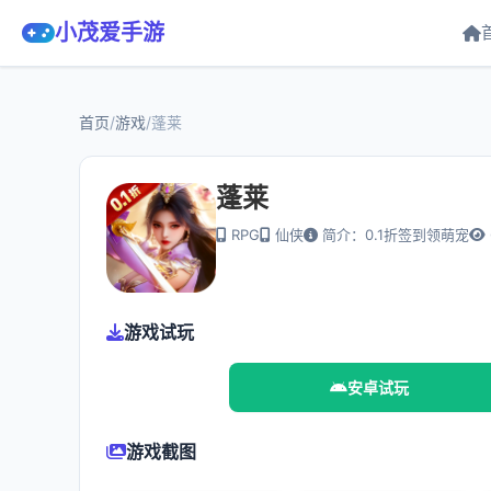
小茂爱手游
首页
/
游戏
/
蓬莱
蓬莱
RPG
仙侠
简介：0.1折签到领萌宠
游戏试玩
安卓试玩
游戏截图