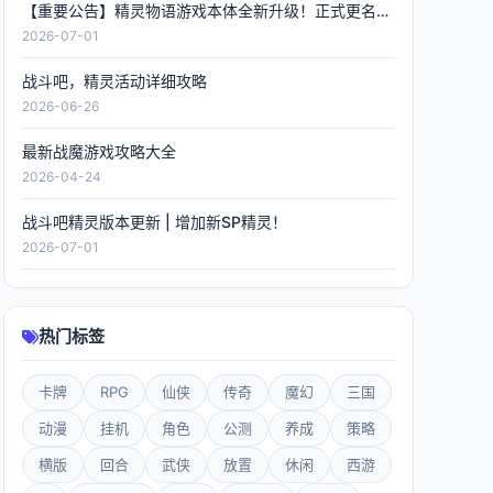
【重要公告】精灵物语游戏本体全新升级！正式更名《精灵联萌》，数据全程保留！
2026-07-01
战斗吧，精灵活动详细攻略
2026-06-26
最新战魔游戏攻略大全
2026-04-24
战斗吧精灵版本更新 | 增加新SP精灵！
2026-07-01
热门标签
卡牌
RPG
仙侠
传奇
魔幻
三国
动漫
挂机
角色
公测
养成
策略
横版
回合
武侠
放置
休闲
西游