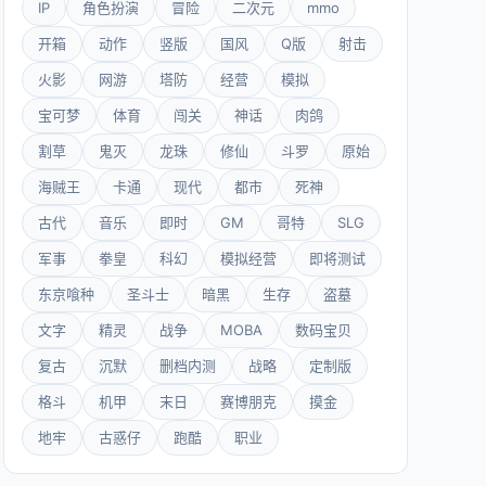
IP
角色扮演
冒险
二次元
mmo
开箱
动作
竖版
国风
Q版
射击
火影
网游
塔防
经营
模拟
宝可梦
体育
闯关
神话
肉鸽
割草
鬼灭
龙珠
修仙
斗罗
原始
海贼王
卡通
现代
都市
死神
古代
音乐
即时
GM
哥特
SLG
军事
拳皇
科幻
模拟经营
即将测试
东京喰种
圣斗士
暗黑
生存
盗墓
文字
精灵
战争
MOBA
数码宝贝
复古
沉默
删档内测
战略
定制版
格斗
机甲
末日
赛博朋克
摸金
地牢
古惑仔
跑酷
职业