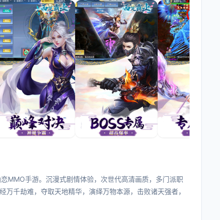
仙恋MMO手游。沉漫式剧情体验，次世代高清画质，多门派职
经万千劫难，夺取天地精华，演绎万物本源，击败诸天强者，