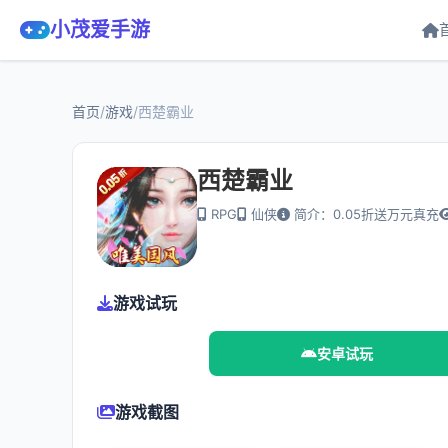
小茂爱手游
首页
/
游戏
/
西楚霸业
西楚霸业
RPG
仙侠
简介：0.05折送万元真充
游戏试玩
安卓试玩
游戏截图