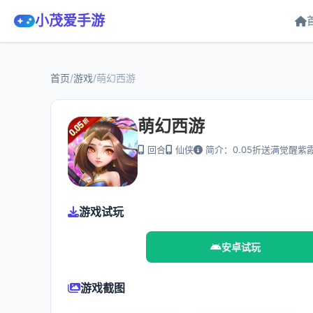
小茂爱手游
首页
/
游戏
/
萌幻西游
萌幻西游
回合
仙侠
简介：0.05折送满觉醒紫
游戏试玩
安卓试玩
游戏截图