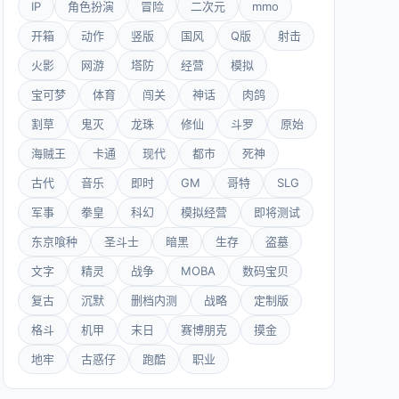
IP
角色扮演
冒险
二次元
mmo
开箱
动作
竖版
国风
Q版
射击
火影
网游
塔防
经营
模拟
宝可梦
体育
闯关
神话
肉鸽
割草
鬼灭
龙珠
修仙
斗罗
原始
海贼王
卡通
现代
都市
死神
古代
音乐
即时
GM
哥特
SLG
军事
拳皇
科幻
模拟经营
即将测试
东京喰种
圣斗士
暗黑
生存
盗墓
文字
精灵
战争
MOBA
数码宝贝
复古
沉默
删档内测
战略
定制版
格斗
机甲
末日
赛博朋克
摸金
地牢
古惑仔
跑酷
职业