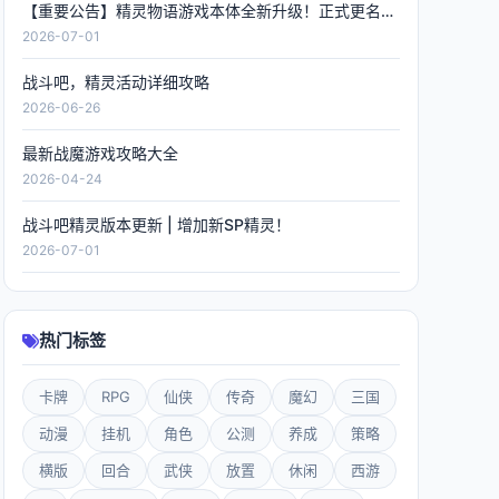
【重要公告】精灵物语游戏本体全新升级！正式更名《精灵联萌》，数据全程保留！
2026-07-01
战斗吧，精灵活动详细攻略
2026-06-26
最新战魔游戏攻略大全
2026-04-24
战斗吧精灵版本更新 | 增加新SP精灵！
2026-07-01
热门标签
卡牌
RPG
仙侠
传奇
魔幻
三国
动漫
挂机
角色
公测
养成
策略
横版
回合
武侠
放置
休闲
西游