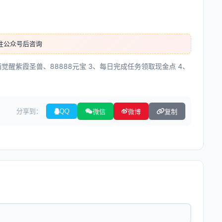
注公众号后咨询
满觉醒紫霞圣兽、88888元宝 3、每日完成任务领取现金点 4、
分享到：
QQ
微信
微博
复制