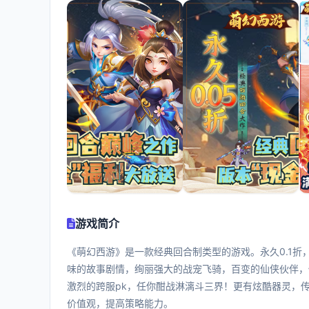
游戏简介
《萌幻西游》是一款经典回合制类型的游戏。永久0.1
味的故事剧情，绚丽强大的战宠飞骑，百变的仙侠伙伴，
激烈的跨服pk，任你酣战淋漓斗三界！更有炫酷器灵，
价值观，提高策略能力。