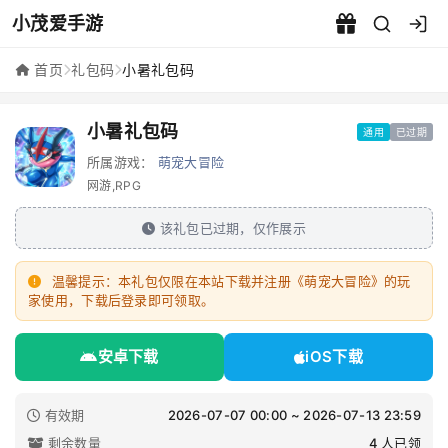
小茂爱手游
小暑礼包码 - 小茂爱手游
首页
礼包码
小暑礼包码
小暑礼包码
通用
已过期
所属游戏：
萌宠大冒险
网游,RPG
该礼包已过期，仅作展示
温馨提示：本礼包仅限在本站下载并注册《萌宠大冒险》的玩
家使用，下载后登录即可领取。
安卓下载
iOS下载
有效期
2026-07-07 00:00 ~ 2026-07-13 23:59
剩余数量
4 人已领