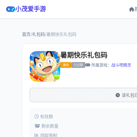
小茂爱手游
首页
/
礼包码
/
暑期快乐礼包码
暑期快乐礼包码
所属游戏：
战斗吧精灵
通用
已过期
该礼包
有效期
剩余数量
领取限制