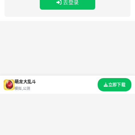
去登录
萌龙大乱斗
立即下载
模拟,公测
首页
游戏
资讯
标签
礼包码
网站地图
关于我们
联系我们
隐私协议
抵制不良游戏 拒绝盗版游戏 注意自我保护 谨防受骗上当 适度游戏益脑 沉迷游戏伤
身
© 2026 小茂爱手游 All Rights Reserved.