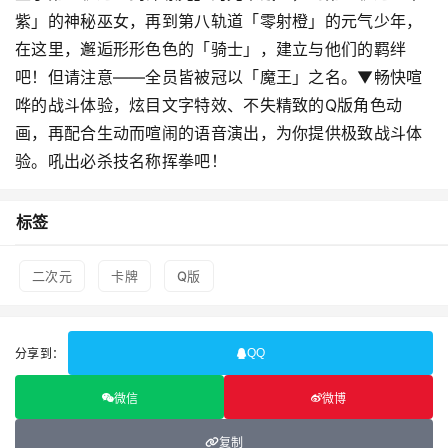
紫」的神秘巫女，再到第八轨道「零射橙」的元气少年，
在这里，邂逅形形色色的「骑士」，建立与他们的羁绊
吧！但请注意——全员皆被冠以「魔王」之名。▼畅快喧
哗的战斗体验，炫目文字特效、不失精致的Q版角色动
画，再配合生动而喧闹的语音演出，为你提供极致战斗体
验。吼出必杀技名称挥拳吧！
标签
二次元
卡牌
Q版
分享到：
QQ
微信
微博
复制