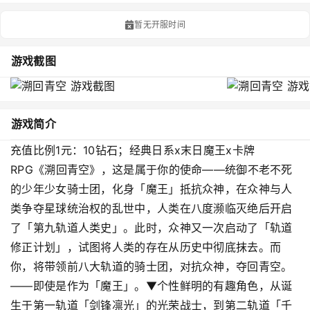
暂无开服时间
游戏截图
游戏简介
充值比例1元：10钻石；经典日系x末日魔王x卡牌
RPG《溯回青空》，这是属于你的使命——统御不老不死
的少年少女骑士团，化身「魔王」抵抗众神，在众神与人
类争夺星球统治权的乱世中，人类在八度濒临灭绝后开启
了「第九轨道人类史」。此时，众神又一次启动了「轨道
修正计划」，试图将人类的存在从历史中彻底抹去。而
你，将带领前八大轨道的骑士团，对抗众神，夺回青空。
——即使是作为「魔王」。▼个性鲜明的有趣角色，从诞
生于第一轨道「剑锋凛光」的光荣战士，到第二轨道「千