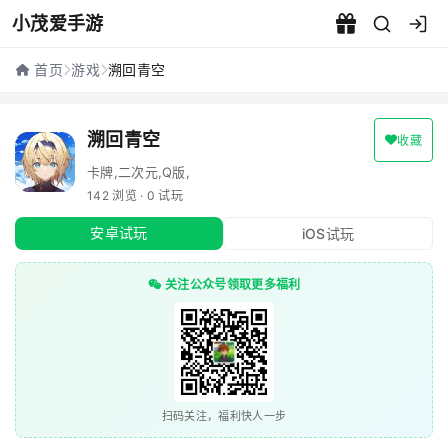
小茂爱手游
溯回青空 - 小茂爱手游
首页
游戏
溯回青空
溯回青空
收藏
卡牌,二次元,Q版,
142 浏览 · 0 试玩
安卓试玩
iOS试玩
关注公众号领取更多福利
扫码关注，福利快人一步