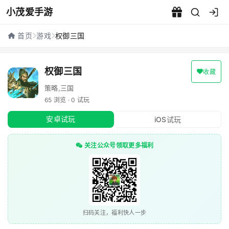
小茂爱手游
权御三国 - 小茂爱手游
首页
游戏
权御三国
权御三国
收藏
策略,三国
65 浏览 · 0 试玩
安卓试玩
iOS试玩
关注公众号领取更多福利
扫码关注，福利快人一步