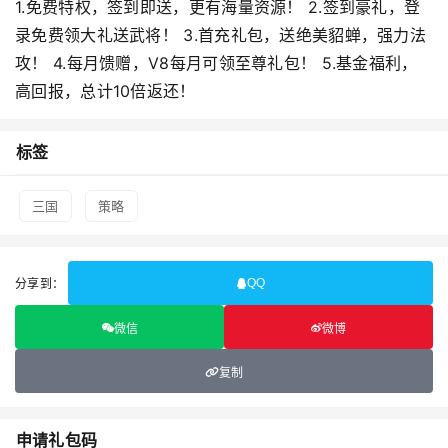
1.免费特权，签到即送，更有海量资源！ 2.签到豪礼，登
录免费领大礼送武将！ 3.首充礼包，送绝美貂蝉，强力法
攻！ 4.每月馈赠，V8每月可领至尊礼包！ 5.基金福利，
高回报，总计10倍返还！
标签
三国
策略
分享到：
QQ
微信
微博
复制
申请礼包码