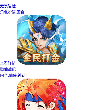
无畏冒险
角色扮演,回合
查看详情
戮仙战纪
回合,仙侠,神话,