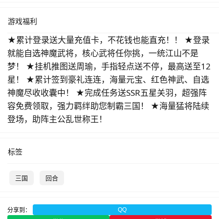
游戏福利
★累计登录送大量充值卡，不花钱也能直充！！ ★登录
就能自选神魔武将，核心武将任你挑，一统江山不是
梦！ ★挂机推图送周瑜，手指轻点送不停，最高送至12
星！ ★累计签到豪礼连连，海量元宝、红色神武、自选
神魔尽收收囊中！ ★完成任务送SSR五星关羽，超强阵
容免费领取，强力羁绊助您制霸三国！ ★海量猛将陆续
登场，助阵主公乱世称王！
标签
三国
回合
分享到：
QQ