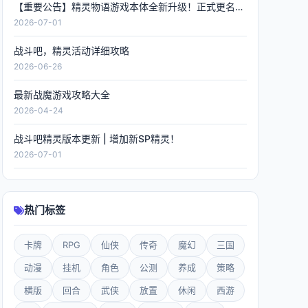
【重要公告】精灵物语游戏本体全新升级！正式更名《精灵联萌》，数据全程保留！
2026-07-01
战斗吧，精灵活动详细攻略
2026-06-26
最新战魔游戏攻略大全
2026-04-24
战斗吧精灵版本更新 | 增加新SP精灵！
2026-07-01
热门标签
卡牌
RPG
仙侠
传奇
魔幻
三国
动漫
挂机
角色
公测
养成
策略
横版
回合
武侠
放置
休闲
西游