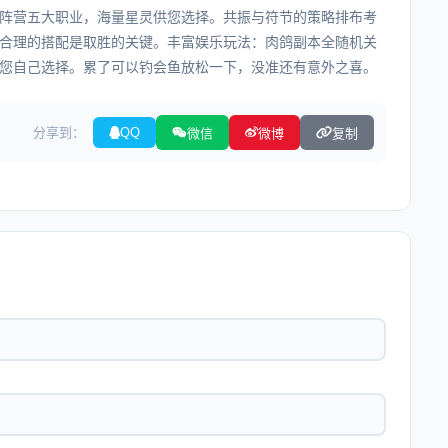
阵营五大职业，海量星灵供您选择。共振与符节的策略排布考
合理的搭配是取胜的关键。丰富娱乐玩法：肉鸽副本全随机关
您自己选择。累了可以钓会鱼放松一下，没准还有意外之喜。
分享到：
QQ
微信
微博
复制