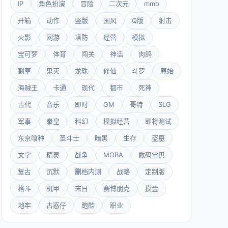
IP
角色扮演
冒险
二次元
mmo
开箱
动作
竖版
国风
Q版
射击
火影
网游
塔防
经营
模拟
宝可梦
体育
闯关
神话
肉鸽
割草
鬼灭
龙珠
修仙
斗罗
原始
海贼王
卡通
现代
都市
死神
古代
音乐
即时
GM
哥特
SLG
军事
拳皇
科幻
模拟经营
即将测试
东京喰种
圣斗士
暗黑
生存
盗墓
文字
精灵
战争
MOBA
数码宝贝
复古
沉默
删档内测
战略
定制版
格斗
机甲
末日
赛博朋克
摸金
地牢
古惑仔
跑酷
职业