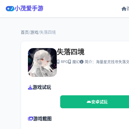
小茂爱手游
首页
/
游戏
/
失落四境
失落四境
RPG
魔幻
简介：海量星灵找寻失落
游戏试玩
安卓试玩
游戏截图