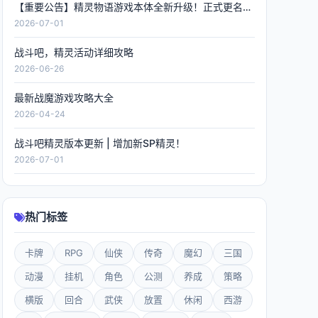
【重要公告】精灵物语游戏本体全新升级！正式更名《精灵联萌》，数据全程保留！
2026-07-01
战斗吧，精灵活动详细攻略
2026-06-26
最新战魔游戏攻略大全
2026-04-24
战斗吧精灵版本更新 | 增加新SP精灵！
2026-07-01
热门标签
卡牌
RPG
仙侠
传奇
魔幻
三国
动漫
挂机
角色
公测
养成
策略
横版
回合
武侠
放置
休闲
西游