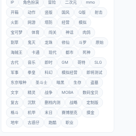
IP
角色扮演
冒险
二次元
mmo
开箱
动作
竖版
国风
Q版
射击
火影
网游
塔防
经营
模拟
宝可梦
体育
闯关
神话
肉鸽
割草
鬼灭
龙珠
修仙
斗罗
原始
海贼王
卡通
现代
都市
死神
古代
音乐
即时
GM
哥特
SLG
军事
拳皇
科幻
模拟经营
即将测试
东京喰种
圣斗士
暗黑
生存
盗墓
文字
精灵
战争
MOBA
数码宝贝
复古
沉默
删档内测
战略
定制版
格斗
机甲
末日
赛博朋克
摸金
地牢
古惑仔
跑酷
职业