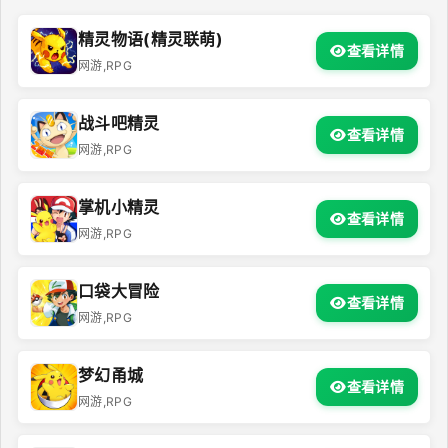
精灵物语(精灵联萌)
查看详情
网游,RPG
战斗吧精灵
查看详情
网游,RPG
掌机小精灵
查看详情
网游,RPG
口袋大冒险
查看详情
网游,RPG
梦幻甬城
查看详情
网游,RPG