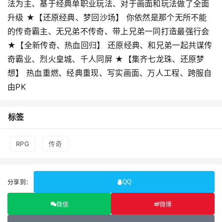
法为主、基于经典单职业玩法、对于画面和玩法做了全面
升级 ★【还原经典、梦回沙场】 你依然是那个无所不能
的传奇霸主、无兄弟不传奇、带上兄弟一同打造最强行会
★【全新传奇、热血回归】 还原经典、和兄弟一起共谋传
奇霸业、烈火皇城、千人同屏 ★【集齐七龙珠、还原梦
想】 热血重燃、经典重现、写实画面、万人工程、跨服自
由PK
标签
RPG
传奇
分享到：
QQ
微信
微博