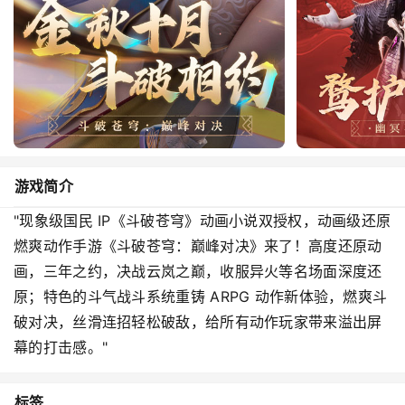
游戏简介
"现象级国民 IP《斗破苍穹》动画小说双授权，动画级还原
燃爽动作手游《斗破苍穹：巅峰对决》来了！高度还原动
画，三年之约，决战云岚之巅，收服异火等名场面深度还
原；特色的斗气战斗系统重铸 ARPG 动作新体验，燃爽斗
破对决，丝滑连招轻松破敌，给所有动作玩家带来溢出屏
幕的打击感。"
标签