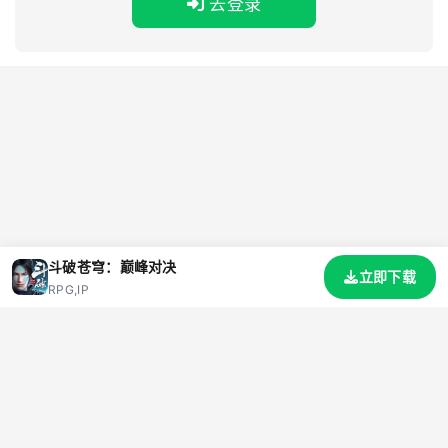
去登录
斗破苍穹：巅峰对决
立即下载
RPG,IP
首页
游戏
资讯
标签
礼包码
网站地图
关于我们
联系我们
隐私协议
抵制不良游戏 拒绝盗版游戏 注意自我保护 谨防受骗上当 适度游戏益脑 沉迷游戏伤
身
© 2026 小茂爱手游 All Rights Reserved.