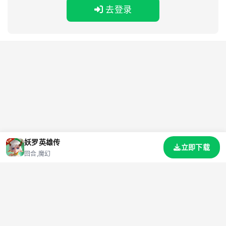
去登录
妖罗英雄传
立即下载
回合,魔幻
首页
游戏
资讯
标签
礼包码
网站地图
关于我们
联系我们
隐私协议
抵制不良游戏 拒绝盗版游戏 注意自我保护 谨防受骗上当 适度游戏益脑 沉迷游戏伤
身
© 2026 小茂爱手游 All Rights Reserved.