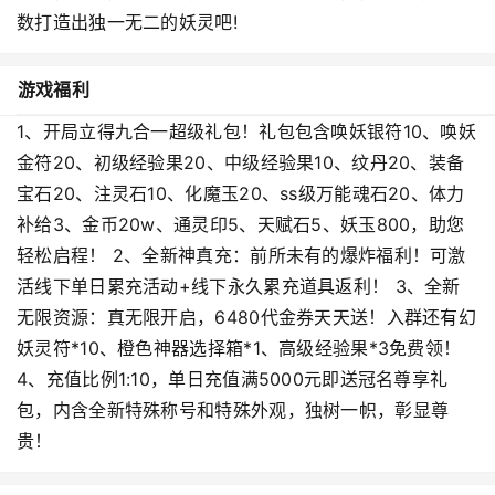
数打造出独一无二的妖灵吧!
游戏福利
1、开局立得九合一超级礼包！礼包包含唤妖银符10、唤妖
金符20、初级经验果20、中级经验果10、纹丹20、装备
宝石20、注灵石10、化魔玉20、ss级万能魂石20、体力
补给3、金币20w、通灵印5、天赋石5、妖玉800，助您
轻松启程！ 2、全新神真充：前所未有的爆炸福利！可激
活线下单日累充活动+线下永久累充道具返利！ 3、全新
无限资源：真无限开启，6480代金券天天送！入群还有幻
妖灵符*10、橙色神器选择箱*1、高级经验果*3免费领！
4、充值比例1:10，单日充值满5000元即送冠名尊享礼
包，内含全新特殊称号和特殊外观，独树一帜，彰显尊
贵！