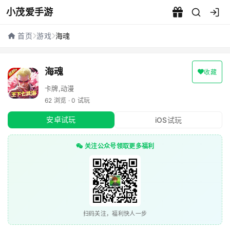
小茂爱手游
海魂 - 小茂爱手游
首页
游戏
海魂
海魂
收藏
卡牌,动漫
62 浏览 · 0 试玩
安卓试玩
iOS试玩
关注公众号领取更多福利
扫码关注，福利快人一步