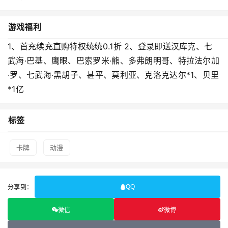
游戏福利
1、首充续充直购特权统统0.1折 2、登录即送汉库克、七
武海·巴基、鹰眼、巴索罗米·熊、多弗朗明哥、特拉法尔加
·罗、七武海·黑胡子、甚平、莫利亚、克洛克达尔*1、贝里
*1亿
标签
卡牌
动漫
分享到：
QQ
微信
微博