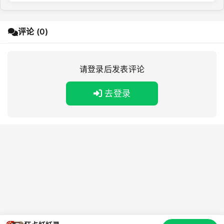
评论 (0)
请登录后发表评论
去登录