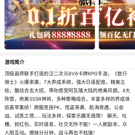
游戏简介
顶级画师联手打造的泛二次元6V6卡牌RPG手游，《旅行
骑士》火爆来袭，7大养成系统，强大日语配音，精美立
绘，酷炫合击大招，带你感受阿瓦隆大陆的绝美风貌。4大
阵营，绝美SSSR神将，多种策略组合，丰富多样的养成体
验荟萃集结！跨服竞技PK、怪盗来袭、航海奇遇、公会
战、试炼之塔......玩法多样，探索乐趣无极限！ 聊天、吐
槽、抢红包、实时语音，社交无所不能！一人刷副本，众
人陪互动。撩妹分分钟，战斗再也不枯燥！