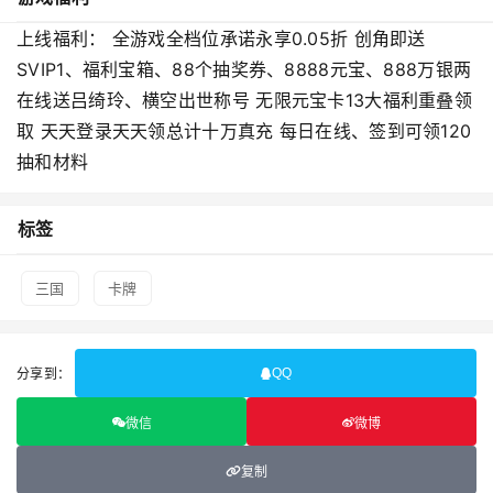
上线福利： 全游戏全档位承诺永享0.05折 创角即送
SVIP1、福利宝箱、88个抽奖券、8888元宝、888万银两
在线送吕绮玲、横空出世称号 无限元宝卡13大福利重叠领
取 天天登录天天领总计十万真充 每日在线、签到可领120
抽和材料
标签
三国
卡牌
分享到：
QQ
微信
微博
复制