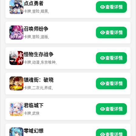
点点勇者
查看详情
卡牌,冒险,暗黑,
召唤师纷争
查看详情
卡牌,冒险,竖版,
怪物生存战争
查看详情
卡牌,动漫,东京喰种,
镇魂街：破晓
查看详情
卡牌,二次元,养成,
君临城下
查看详情
卡牌,武侠
零域幻想
查看详情