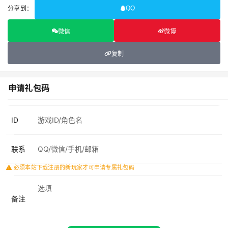
分享到：
QQ
微信
微博
复制
申请礼包码
ID
联系
必须本站下载注册的新玩家才可申请专属礼包码
备注