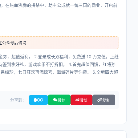
略地，在热血沸腾的拼杀中，助主公成就一统三国的霸业，开启前
注公众号后咨询
 代金券，超值返利。 2.登录成长双福利，免费送 10 万充值，上线
 抽，坚持签到拿好礼，游戏欢乐不打折扣。 4.首充超值回馈，红将孙
送吕绮玲，七日狂欢再添惊喜，海量碎片等你攒。 6.全新四大超
分享到：
QQ
微信
微博
复制