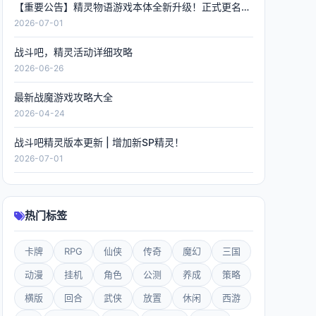
【重要公告】精灵物语游戏本体全新升级！正式更名《精灵联萌》，数据全程保留！
2026-07-01
战斗吧，精灵活动详细攻略
2026-06-26
最新战魔游戏攻略大全
2026-04-24
战斗吧精灵版本更新 | 增加新SP精灵！
2026-07-01
热门标签
卡牌
RPG
仙侠
传奇
魔幻
三国
动漫
挂机
角色
公测
养成
策略
横版
回合
武侠
放置
休闲
西游