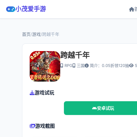
小茂爱手游
首页
/
游戏
/
跨越千年
跨越千年
RPG
三国
简介：0.05折领120抽
5
游戏试玩
安卓试玩
游戏截图