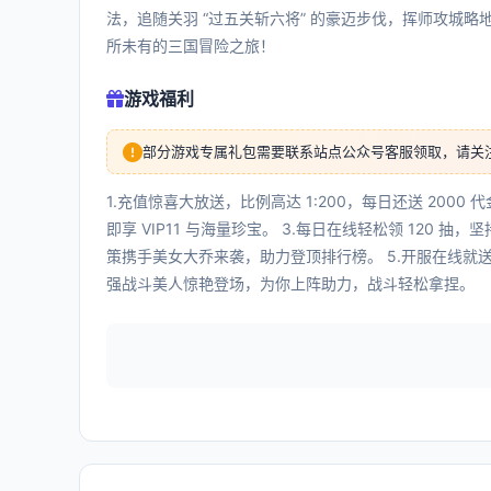
法，追随关羽 “过五关斩六将” 的豪迈步伐，挥师攻城
所未有的三国冒险之旅！
游戏福利
部分游戏专属礼包需要联系站点公众号客服领取，请关
1.充值惊喜大放送，比例高达 1:200，每日还送 2000
即享 VIP11 与海量珍宝。 3.每日在线轻松领 120
策携手美女大乔来袭，助力登顶排行榜。 5.开服在线就
强战斗美人惊艳登场，为你上阵助力，战斗轻松拿捏。