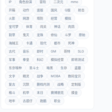
IP
角色扮演
冒险
二次元
mmo
开箱
动作
竖版
国风
Q版
射击
火影
网游
塔防
经营
模拟
宝可梦
体育
闯关
神话
肉鸽
割草
鬼灭
龙珠
修仙
斗罗
原始
海贼王
卡通
现代
都市
死神
古代
音乐
即时
GM
哥特
SLG
军事
拳皇
科幻
模拟经营
即将测试
东京喰种
圣斗士
暗黑
生存
盗墓
文字
精灵
战争
MOBA
数码宝贝
复古
沉默
删档内测
战略
定制版
格斗
机甲
末日
赛博朋克
摸金
地牢
古惑仔
跑酷
职业