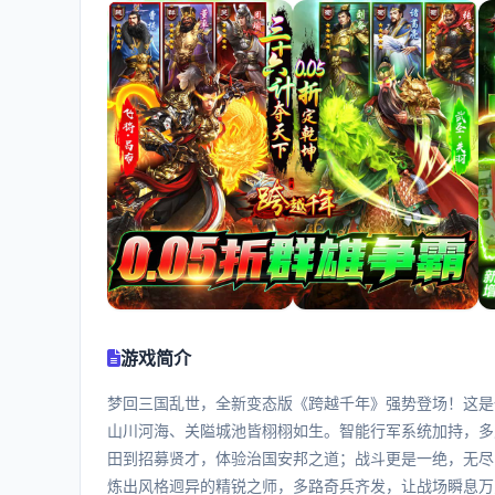
游戏简介
梦回三国乱世，全新变态版《跨越千年》强势登场！这是
山川河海、关隘城池皆栩栩如生。智能行军系统加持，多
田到招募贤才，体验治国安邦之道；战斗更是一绝，无尽
炼出风格迥异的精锐之师，多路奇兵齐发，让战场瞬息万变