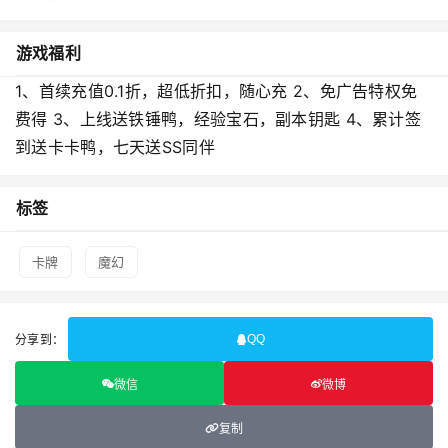
游戏福利
1、首续充值0.1折，超低折扣，随心充 2、免广告特权免
费得 3、上线送铁锤鸭，经验宝石，副本钥匙 4、累计签
到送卡卡鸭，七天送SS同伴
标签
卡牌
魔幻
分享到：
QQ
微信
微博
复制