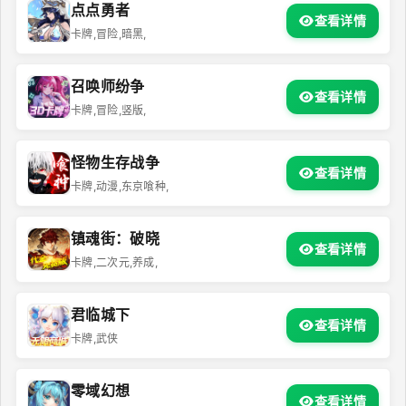
点点勇者
查看详情
卡牌,冒险,暗黑,
召唤师纷争
查看详情
卡牌,冒险,竖版,
怪物生存战争
查看详情
卡牌,动漫,东京喰种,
镇魂街：破晓
查看详情
卡牌,二次元,养成,
君临城下
查看详情
卡牌,武侠
零域幻想
查看详情