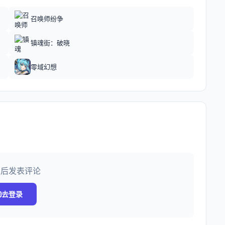
召唤师纷争
镇魂街：破晓
零域幻想
录后发表评论
去登录