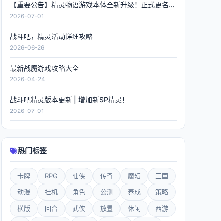
【重要公告】精灵物语游戏本体全新升级！正式更名《精灵联萌》，数据全程保留！
2026-07-01
战斗吧，精灵活动详细攻略
2026-06-26
最新战魔游戏攻略大全
2026-04-24
战斗吧精灵版本更新 | 增加新SP精灵！
2026-07-01
热门标签
卡牌
RPG
仙侠
传奇
魔幻
三国
动漫
挂机
角色
公测
养成
策略
横版
回合
武侠
放置
休闲
西游