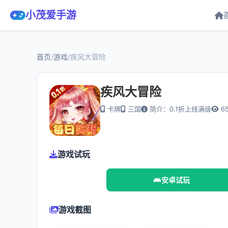
小茂爱手游
首页
/
游戏
/
疾风大冒险
疾风大冒险
卡牌
三国
简介：0.1折上线满级
6
游戏试玩
安卓试玩
游戏截图