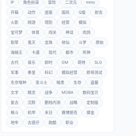
IP
角色扮演
冒险
二次元
mmo
开箱
动作
竖版
国风
Q版
射击
火影
网游
塔防
经营
模拟
宝可梦
体育
闯关
神话
肉鸽
割草
鬼灭
龙珠
修仙
斗罗
原始
海贼王
卡通
现代
都市
死神
古代
音乐
即时
GM
哥特
SLG
军事
拳皇
科幻
模拟经营
即将测试
东京喰种
圣斗士
暗黑
生存
盗墓
文字
精灵
战争
MOBA
数码宝贝
复古
沉默
删档内测
战略
定制版
格斗
机甲
末日
赛博朋克
摸金
地牢
古惑仔
跑酷
职业