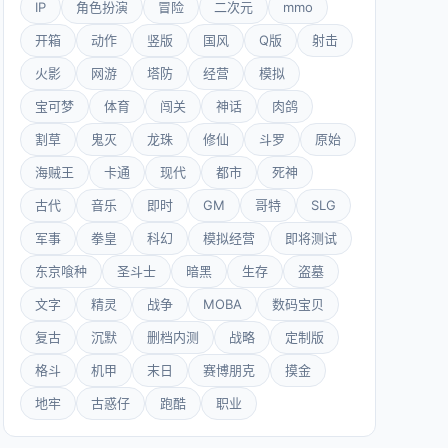
IP
角色扮演
冒险
二次元
mmo
开箱
动作
竖版
国风
Q版
射击
火影
网游
塔防
经营
模拟
宝可梦
体育
闯关
神话
肉鸽
割草
鬼灭
龙珠
修仙
斗罗
原始
海贼王
卡通
现代
都市
死神
古代
音乐
即时
GM
哥特
SLG
军事
拳皇
科幻
模拟经营
即将测试
东京喰种
圣斗士
暗黑
生存
盗墓
文字
精灵
战争
MOBA
数码宝贝
复古
沉默
删档内测
战略
定制版
格斗
机甲
末日
赛博朋克
摸金
地牢
古惑仔
跑酷
职业