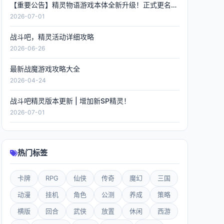
【重要公告】精灵物语游戏本体全新升级！正式更名《精灵联萌》，数据全程保留！
2026-07-01
战斗吧，精灵活动详细攻略
2026-06-26
最新战魔游戏攻略大全
2026-04-24
战斗吧精灵版本更新 | 增加新SP精灵！
2026-07-01
热门标签
卡牌
RPG
仙侠
传奇
魔幻
三国
动漫
挂机
角色
公测
养成
策略
横版
回合
武侠
放置
休闲
西游