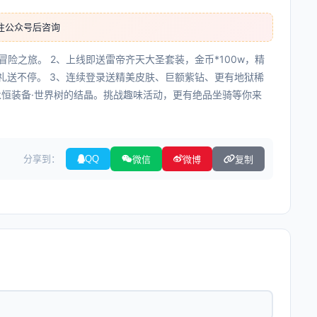
注公众号后咨询
冒险之旅。 2、上线即送雷帝齐天大圣套装，金币*100w，精
好礼送不停。 3、连续登录送精美皮肤、巨额紫钻、更有地狱稀
永恒装备·世界树的结晶。挑战趣味活动，更有绝品坐骑等你来
分享到：
QQ
微信
微博
复制