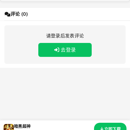
评论 (0)
请登录后发表评论
去登录
暗黑超神
立即下载