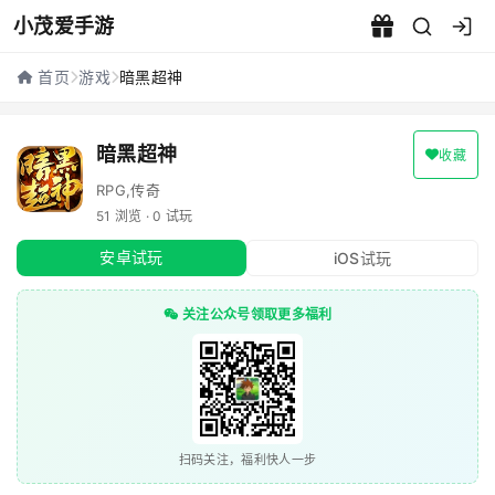
小茂爱手游
暗黑超神 - 小茂爱手游
首页
游戏
暗黑超神
暗黑超神
收藏
RPG,传奇
51 浏览 · 0 试玩
安卓试玩
iOS试玩
关注公众号领取更多福利
扫码关注，福利快人一步