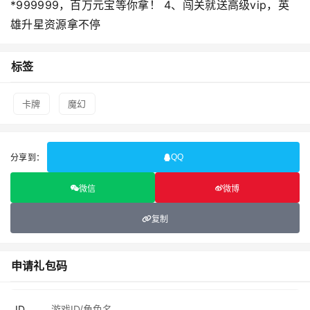
*999999，百万元宝等你拿！ 4、闯关就送高级vip，英
雄升星资源拿不停
标签
卡牌
魔幻
分享到：
QQ
微信
微博
复制
申请礼包码
ID