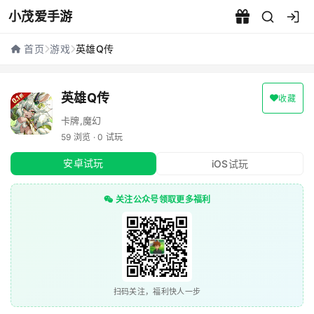
小茂爱手游
英雄Q传 - 小茂爱手游
首页
游戏
英雄Q传
英雄Q传
收藏
卡牌,魔幻
59 浏览 · 0 试玩
安卓试玩
iOS试玩
关注公众号领取更多福利
扫码关注，福利快人一步