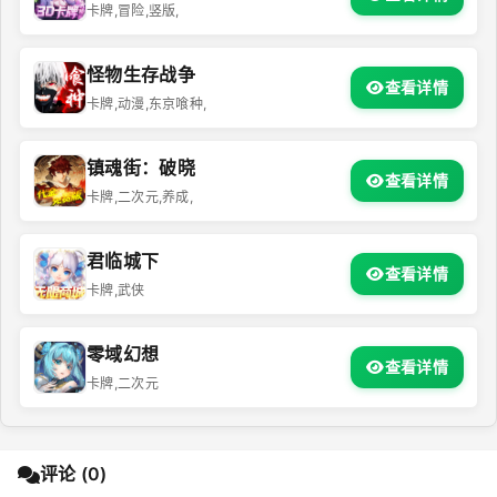
卡牌,冒险,竖版,
怪物生存战争
查看详情
卡牌,动漫,东京喰种,
镇魂街：破晓
查看详情
卡牌,二次元,养成,
君临城下
查看详情
卡牌,武侠
零域幻想
查看详情
卡牌,二次元
评论 (0)