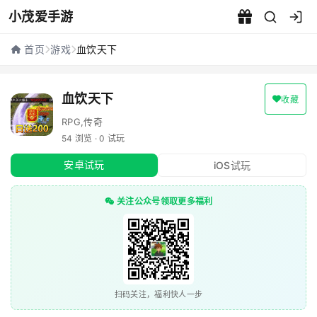
小茂爱手游
血饮天下 - 小茂爱手游
首页
游戏
血饮天下
血饮天下
收藏
RPG,传奇
54 浏览 · 0 试玩
安卓试玩
iOS试玩
关注公众号领取更多福利
扫码关注，福利快人一步