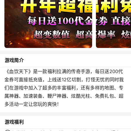
游戏简介
《血饮天下》是一款福利拉满的传奇手游，每日送200代
金券可直接抵充值，上线送12亿切割，打怪无忧的同时我
们在游戏中加入了超多的丰富福利，还有多样的地图、专
属神器、加速装备、鞭尸神器、炫酷光柱、免费礼包、超
多活动一定让您玩的爽快！
游戏福利