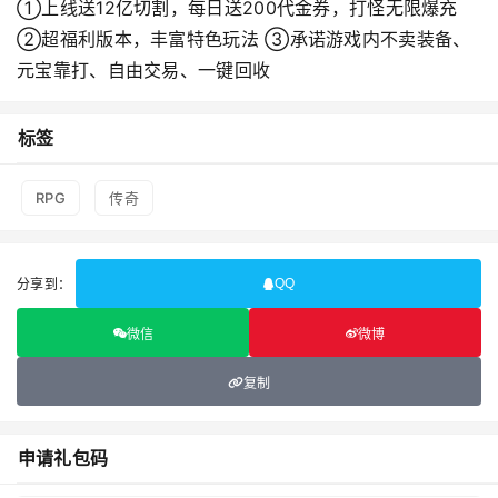
①上线送12亿切割，每日送200代金券，打怪无限爆充
②超福利版本，丰富特色玩法 ③承诺游戏内不卖装备、
元宝靠打、自由交易、一键回收
标签
RPG
传奇
分享到：
QQ
微信
微博
复制
申请礼包码