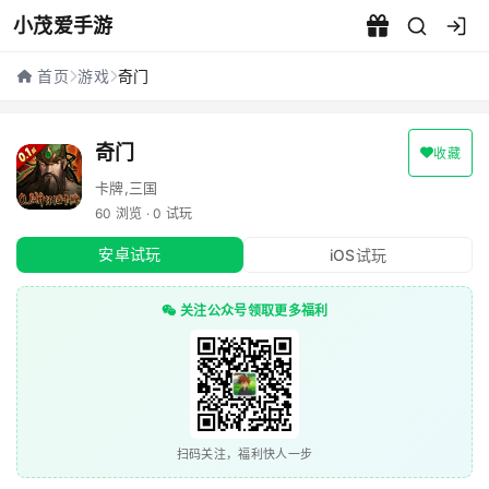
小茂爱手游
奇门 - 小茂爱手游
首页
游戏
奇门
奇门
收藏
卡牌,三国
60 浏览 · 0 试玩
安卓试玩
iOS试玩
关注公众号领取更多福利
扫码关注，福利快人一步