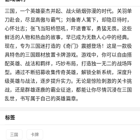
三国，一个英雄豪杰并起、战火硝烟弥漫的时代。关羽单
刀赴会，尽显高傲与霸气；刘备寄人篱下，却隐忍待时，
心怀壮志；张飞当阳桥怒吼，吓退曹军，勇猛无畏。这些
鲜活的人物和热血的故事，早已成为无数人心中的经典。
现在，专为三国迷打造的《奇门》震撼登场！这是一款极
具特色的三国题材放置卡牌游戏。游戏中，你可以自由搭
配英雄、战法和羁绊，巧妙布局，打造独一无二的战场阵
型。通过不断招募收集传奇英雄，解锁全新系统，深度升
级英雄与战法，逐步提升实力。无论是惊险刺激的关卡挑
战，还是群雄逐鹿的霸业征途，都能让你尽情沉浸在三国
乱世，书写属于自己的英雄篇章。
标签
三国
卡牌