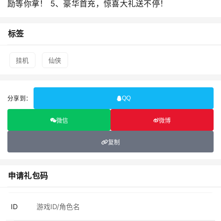
励等你拿！ 5、豪华首充，惊喜大礼送不停！
标签
挂机
仙侠
分享到：
QQ
微信
微博
复制
申请礼包码
ID