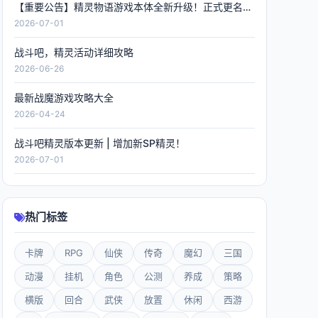
【重要公告】精灵物语游戏本体全新升级！正式更名《精灵联萌》，数据全程保留！
2026-07-01
战斗吧，精灵活动详细攻略
2026-06-26
最新战魔游戏攻略大全
2026-04-24
战斗吧精灵版本更新 | 增加新SP精灵！
2026-07-01
热门标签
卡牌
RPG
仙侠
传奇
魔幻
三国
动漫
挂机
角色
公测
养成
策略
横版
回合
武侠
放置
休闲
西游