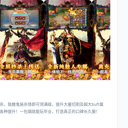
，骷髅鬼装杀怪即可领满级，提升大量切割及超大buft属
各种提升！一包烟就能玩毕业，打造真正的口碑长久服！