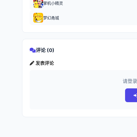
掌机小精灵
梦幻甬城
评论 (0)
发表评论
请登