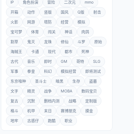
IP
角色扮演
冒险
二次元
mmo
开箱
动作
竖版
国风
Q版
射击
火影
网游
塔防
经营
模拟
宝可梦
体育
闯关
神话
肉鸽
割草
鬼灭
龙珠
修仙
斗罗
原始
海贼王
卡通
现代
都市
死神
古代
音乐
即时
GM
哥特
SLG
军事
拳皇
科幻
模拟经营
即将测试
东京喰种
圣斗士
暗黑
生存
盗墓
文字
精灵
战争
MOBA
数码宝贝
复古
沉默
删档内测
战略
定制版
格斗
机甲
末日
赛博朋克
摸金
地牢
古惑仔
跑酷
职业