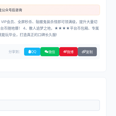
注公众号后咨询
、VIP会员、全屏秒杀、骷髅鬼装杀怪即可领满级，提升大量切
，平台币随地爆！ 4、散人追梦之地，★★★★平台币包厢、专属
就能玩毕业，打造真正的口碑长久服!
分享到：
QQ
微信
微博
复制