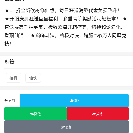
★0.1折全新砍树修仙版，每日狂送海量代金免费飞升！
★开服庆典狂送巨量福利，多重高阶奖励活动轻松拿！ ★
直送最高千抽寻宝，极致欧皇开箱盛宴，切换超炫幻化，
登顶仙道！ ★巅峰斗法，终极对决，跨服pvp万人同屏竞
技！
标签
挂机
仙侠
分享到：
QQ
微信
微博
复制