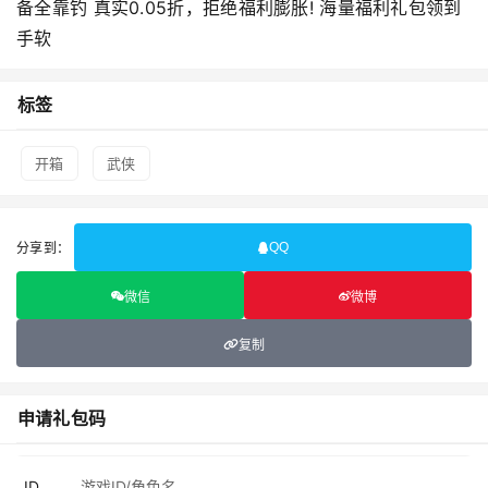
备全靠钓 真实0.05折，拒绝福利膨胀! 海量福利礼包领到
手软
标签
开箱
武侠
分享到：
QQ
微信
微博
复制
申请礼包码
ID