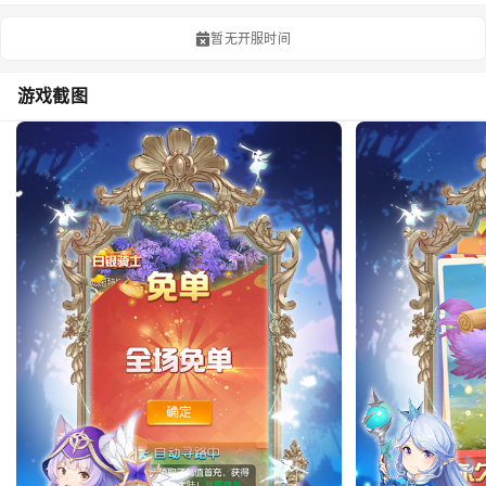
暂无开服时间
游戏截图