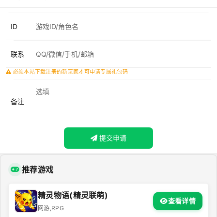
ID
联系
必须本站下载注册的新玩家才可申请专属礼包码
备注
提交申请
推荐游戏
精灵物语(精灵联萌)
查看详情
网游,RPG