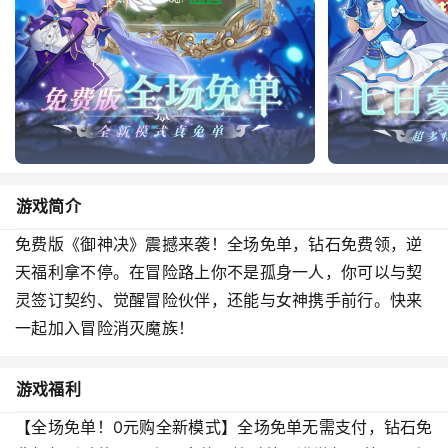
游戏简介
免费版《御神决》震撼来袭！全场免单，钻石免费领，逆
天福利拿不停。在冒险路上你不是孤身一人，你可以与契
灵签订契约、觉醒冒险伙伴，还能与女神携手前行。快来
一起加入冒险消灭魔族！
游戏福利
【全场免单！0元购全新模式】全场免单无需支付，钻石免