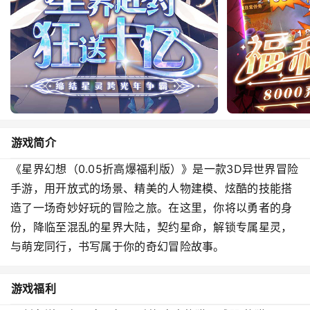
游戏简介
《星界幻想（0.05折高爆福利版）》是一款3D异世界冒险
手游，用开放式的场景、精美的人物建模、炫酷的技能搭
造了一场奇妙好玩的冒险之旅。在这里，你将以勇者的身
份，降临至混乱的星界大陆，契约星命，解锁专属星灵，
与萌宠同行，书写属于你的奇幻冒险故事。
游戏福利