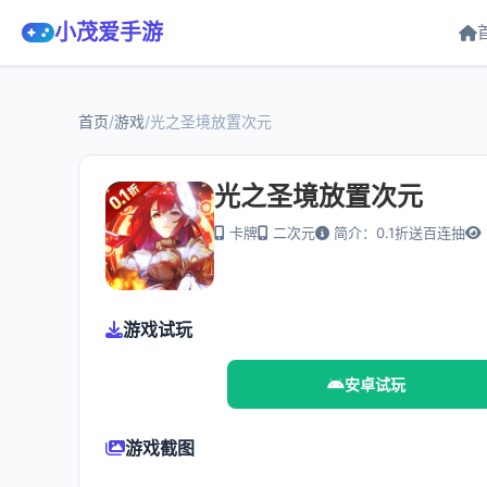
小茂爱手游
首页
/
游戏
/
光之圣境放置次元
光之圣境放置次元
卡牌
二次元
简介：0.1折送百连抽
游戏试玩
安卓试玩
游戏截图