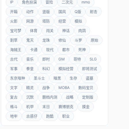
IP
角色扮演
冒险
二次元
mmo
开箱
动作
竖版
国风
Q版
射击
火影
网游
塔防
经营
模拟
宝可梦
体育
闯关
神话
肉鸽
割草
鬼灭
龙珠
修仙
斗罗
原始
海贼王
卡通
现代
都市
死神
古代
音乐
即时
GM
哥特
SLG
军事
拳皇
科幻
模拟经营
即将测试
东京喰种
圣斗士
暗黑
生存
盗墓
文字
精灵
战争
MOBA
数码宝贝
复古
沉默
删档内测
战略
定制版
格斗
机甲
末日
赛博朋克
摸金
地牢
古惑仔
跑酷
职业