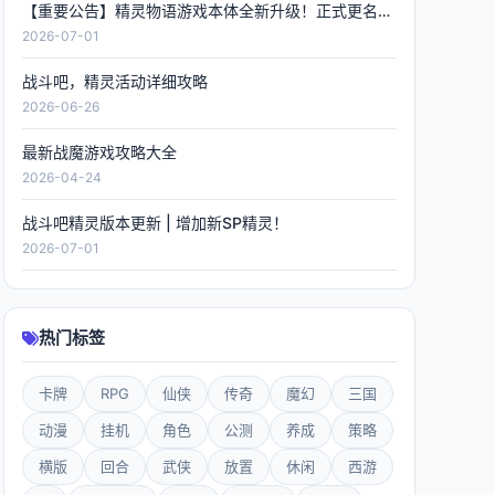
【重要公告】精灵物语游戏本体全新升级！正式更名《精灵联萌》，数据全程保留！
2026-07-01
战斗吧，精灵活动详细攻略
2026-06-26
最新战魔游戏攻略大全
2026-04-24
战斗吧精灵版本更新 | 增加新SP精灵！
2026-07-01
热门标签
卡牌
RPG
仙侠
传奇
魔幻
三国
动漫
挂机
角色
公测
养成
策略
横版
回合
武侠
放置
休闲
西游