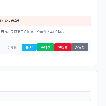
注公众号后咨询
石 4、免费送百连抽 5、充值永久0.1折特权
分享到：
QQ
微信
微博
复制