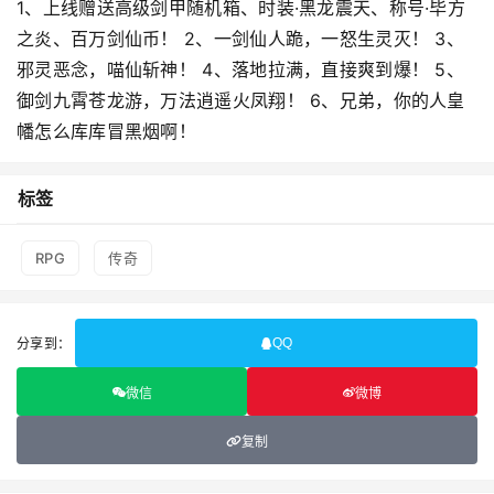
1、上线赠送高级剑甲随机箱、时装·黑龙震天、称号·毕方
之炎、百万剑仙币！ 2、一剑仙人跪，一怒生灵灭！ 3、
邪灵恶念，喵仙斩神！ 4、落地拉满，直接爽到爆！ 5、
御剑九霄苍龙游，万法逍遥火凤翔！ 6、兄弟，你的人皇
幡怎么库库冒黑烟啊！
标签
RPG
传奇
分享到：
QQ
微信
微博
复制