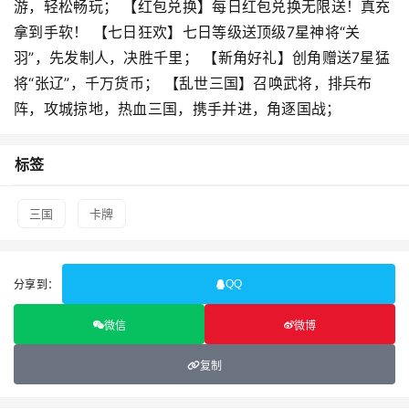
游，轻松畅玩； 【红包兑换】每日红包兑换无限送！真充
拿到手软！ 【七日狂欢】七日等级送顶级7星神将“关
羽”，先发制人，决胜千里； 【新角好礼】创角赠送7星猛
将“张辽”，千万货币； 【乱世三国】召唤武将，排兵布
阵，攻城掠地，热血三国，携手并进，角逐国战；
标签
三国
卡牌
分享到：
QQ
微信
微博
复制