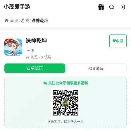
小茂爱手游
诛神乾坤 - 小茂爱手游
首页
游戏
诛神乾坤
诛神乾坤
收藏
,三国
92 浏览 · 0 试玩
安卓试玩
iOS试玩
关注公众号领取更多福利
扫码关注，福利快人一步